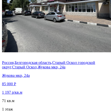
Россия,Белгородская область,Старый Оскол городской
округ,Старый Оскол,Жукова мкр, 24а
Жукова мкр, 24а
85 000 Р
1 197 р/кв.м
71 кв.м
1 этаж