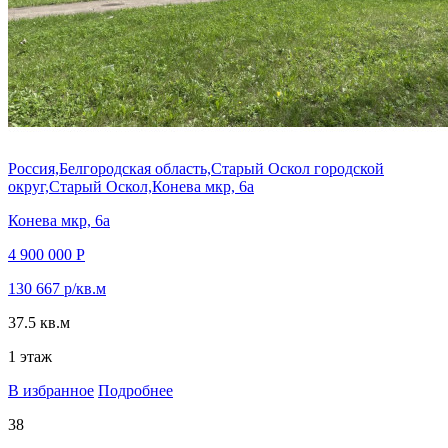
Россия,Белгородская область,Старый Оскол городской
округ,Старый Оскол,Конева мкр, 6а
Конева мкр, 6а
4 900 000 Р
130 667 р/кв.м
37.5 кв.м
1 этаж
В избранное
Подробнее
38